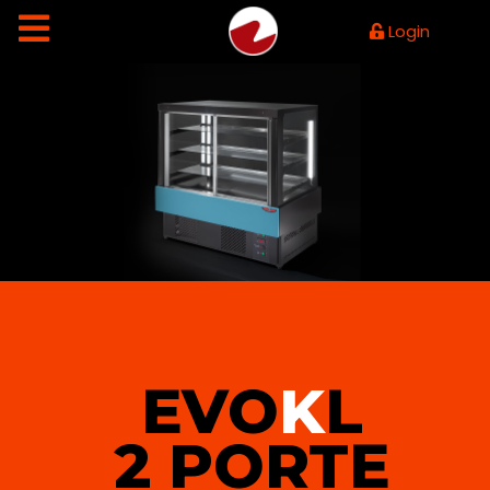
Login
EVO
K
L
2 PORTE