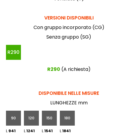
VERSIONI DISPONIBILI
Con gruppo incorporato (CG)
Senza gruppo (SG)
R290
R290
(A richiesta)
DISPONIBILE NELLE MISURE
LUNGHEZZE mm
90
120
150
180
L
941
L
1241
L
1541
L
1841