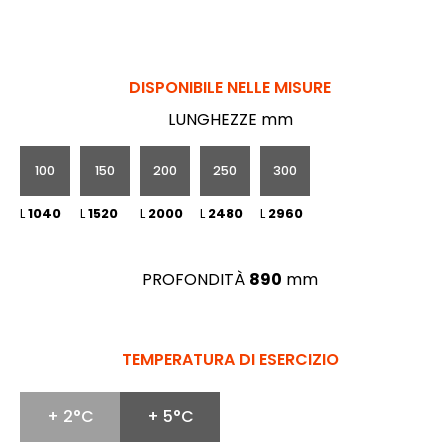
DISPONIBILE NELLE MISURE
LUNGHEZZE mm
100
150
200
250
300
L
1040
L
1520
L
2000
L
2480
L
2960
PROFONDITÀ
890
mm
TEMPERATURA DI ESERCIZIO
+ 2°C
+ 5°C