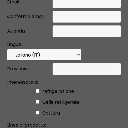
Email
Conferma email
Azienda
Lingua
Provincia
Interessato a:
refrigerazione
Celle refrigerate
Cottura
Linee di prodotto: