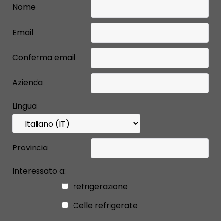
Nome
Email
Conferma email
Azienda
Lingua
Provincia
Interessato a:
refrigerazione
Celle refrigerate