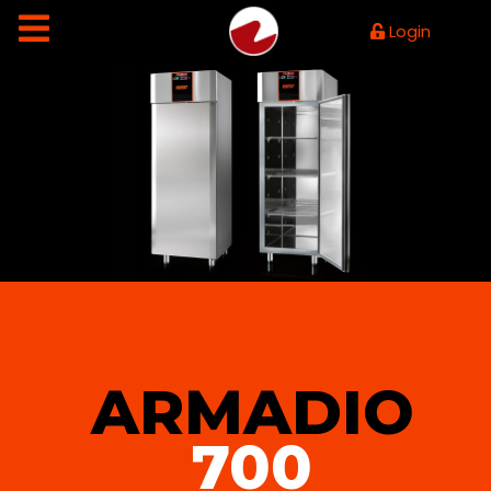
Login
ARMADIO
700